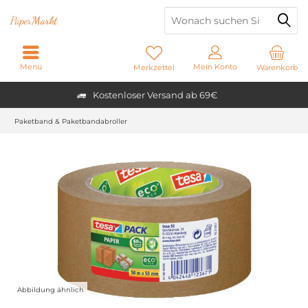
Paper
Markt
Menü
Mein Konto
Merkzettel
Warenkorb
Kostenloser Versand ab 69€
Paketband & Paketbandabroller
Abbildung ähnlich