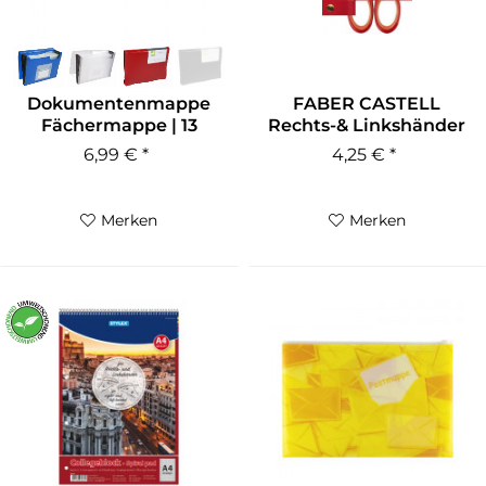
Dokumentenmappe
FABER CASTELL
Fächermappe | 13
Rechts-& Linkshänder
Fächer
Kinderschere...
6,99 € *
4,25 € *
Merken
Merken