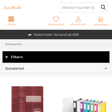
Paper
Markt
Menü
Mein Konto
Merkzettel
Warenkorb
Kostenloser Versand ab 69€
Schulsachen
Filtern