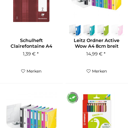
Schulheft
Leitz Ordner Active
Clairefontaine A4
Wow A4 8cm breit
Lineatur 7 kariert 90g
versch....
1,39 € *
14,99 € *
Merken
Merken