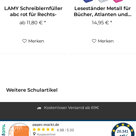
LAMY Schreiblernfüller
Leseständer Metall für
abc rot für Rechts-
Bücher, Atlanten und...
und...
ab 11,80 € *
14,95 € *
Merken
Merken
Weitere Schulartikel
Kostenloser Versand ab 69€