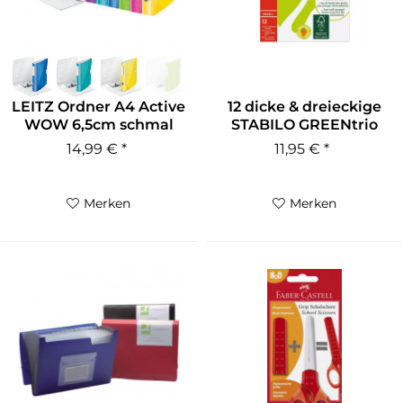
LEITZ Ordner A4 Active
12 dicke & dreieckige
WOW 6,5cm schmal
STABILO GREENtrio
versch....
Buntstifte
14,99 € *
11,95 € *
Merken
Merken