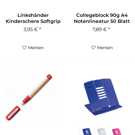
Linkshänder
Collegeblock 90g A4
Kinderschere Softgrip
Notenlineatur 50 Blatt
spitz 13cm...
OXFORD
3,95 € *
7,89 € *
Merken
Merken