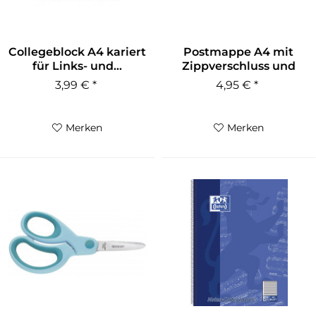
Collegeblock A4 kariert
Postmappe A4 mit
für Links- und...
Zippverschluss und
Stundenplan
3,99 € *
4,95 € *
Merken
Merken