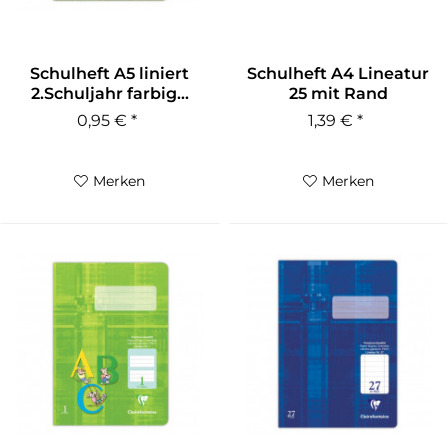
Schulheft A5 liniert
Schulheft A4 Lineatur
2.Schuljahr farbig...
25 mit Rand
Clairefontaine
0,95 € *
1,39 € *
Merken
Merken