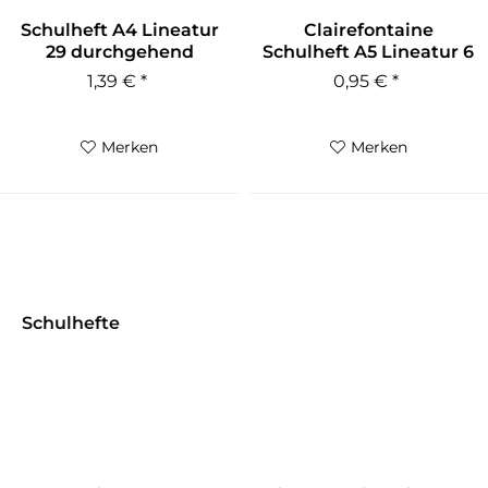
Schulheft A4 Lineatur
Clairefontaine
29 durchgehend
Schulheft A5 Lineatur 6
rautiert...
blanko
1,39 € *
0,95 € *
Merken
Merken
Schulhefte