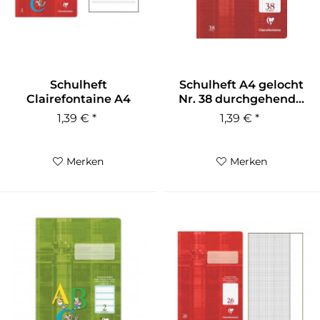
Schulheft
Schulheft A4 gelocht
Clairefontaine A4
Nr. 38 durchgehend...
Lineatur 3 liniert 90g
1,39 € *
1,39 € *
Merken
Merken