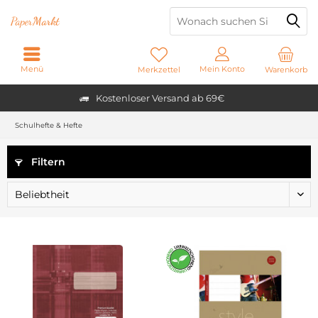
Paper
Markt
Menü
Mein Konto
Merkzettel
Warenkorb
Kostenloser Versand ab 69€
Schulhefte & Hefte
Filtern