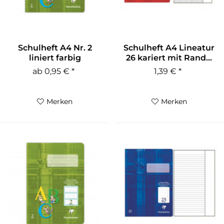
Schulheft A4 Nr. 2
Schulheft A4 Lineatur
liniert farbig
26 kariert mit Rand...
hinterlegt...
ab 0,95 € *
1,39 € *
Merken
Merken