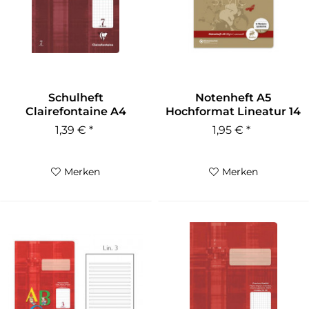
Schulheft
Notenheft A5
Clairefontaine A4
Hochformat Lineatur 14
Lineatur 7 kariert 90g
1,39 € *
1,95 € *
Merken
Merken