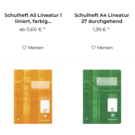
Schulheft A5 Lineatur 1
Schulheft A4 Lineatur
liniert, farbig...
27 durchgehend
liniert...
ab 0,60 € *
1,39 € *
Merken
Merken