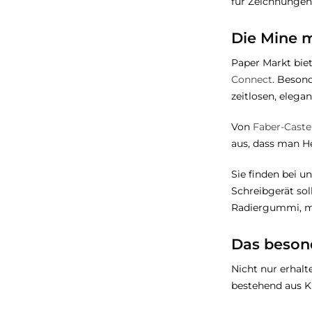
für Zeichnungen
Die Mine m
Paper Markt biet
Connect
. Beson
zeitlosen, eleg
Von
Faber-Castel
aus, dass man He
Sie finden bei u
Schreibgerät sol
Radiergummi, mi
Das beson
Nicht nur erhalt
bestehend aus Ku