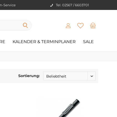
en-Service
Tel. 02567 / 6603701
RE
KALENDER & TERMINPLANER
SALE
Sortierung: