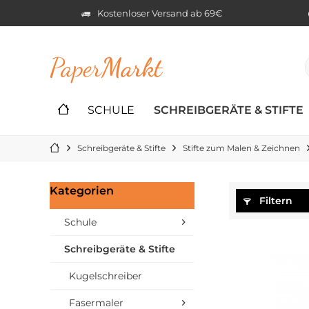
Kostenloser Versand ab 69€
Paper
Markt
SCHULE
SCHREIBGERÄTE & STIFTE
Schreibgeräte & Stifte
Stifte zum Malen & Zeichnen
Kategorien
Filtern
Schule
Schreibgeräte & Stifte
Kugelschreiber
Fasermaler