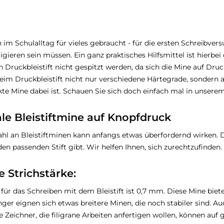
n im Schulalltag für vieles gebraucht - für die ersten Schreibver
rigieren sein müssen. Ein ganz praktisches Hilfsmittel ist hierbei
in Druckbleistift nicht gespitzt werden, da sich die Mine auf Dr
im Druckbleistift nicht nur verschiedene Härtegrade, sondern 
kte Mine dabei ist. Schauen Sie sich doch einfach mal in unser
le Bleistiftmine auf Knopfdruck
l an Bleistiftminen kann anfangs etwas überfordernd wirken. Do
en passenden Stift gibt. Wir helfen Ihnen, sich zurechtzufinden.
e Strichstärke:
 für das Schreiben mit dem Bleistift ist 0,7 mm. Diese Mine biete
ger eignen sich etwas breitere Minen, die noch stabiler sind. 
e Zeichner, die filigrane Arbeiten anfertigen wollen, können au