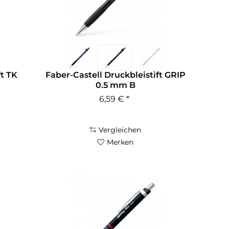
ft TK
Faber-Castell Druckbleistift GRIP
0.5 mm B
6,59 € *
Vergleichen
Merken