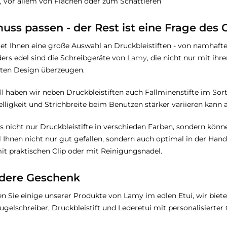
, vor allem von Flächen oder zum Schattieren
uss passen - der Rest ist eine Frage de
et Ihnen eine große Auswahl an Druckbleistiften - von namhaft
ders edel sind die Schreibgeräte von
Lamy
, die nicht nur mit ih
anten Design überzeugen.
l
haben wir neben Druckbleistiften auch Fallminenstifte im Sort
lligkeit und Strichbreite beim Benutzen stärker variieren kann al
ns nicht nur Druckbleistifte in verschieden Farben, sondern kö
l Ihnen nicht nur gut gefallen, sondern auch optimal in der Han
t praktischen Clip oder mit Reinigungsnadel.
dere Geschenk
en Sie einige unserer Produkte von Lamy im edlen Etui, wir biet
gelschreiber, Druckbleistift und Lederetui mit personalisierter 