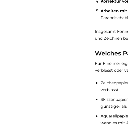
Korrektur vo
Arbeiten mi
Parabelschab
Insgesamt können
und Zeichnen be
Welches Pa
Für Fineliner ei
verblasst oder 
Zeichenpapie
verblasst.
Skizzenpapier
günstiger als
Aquarellpapie
wenn es mit A