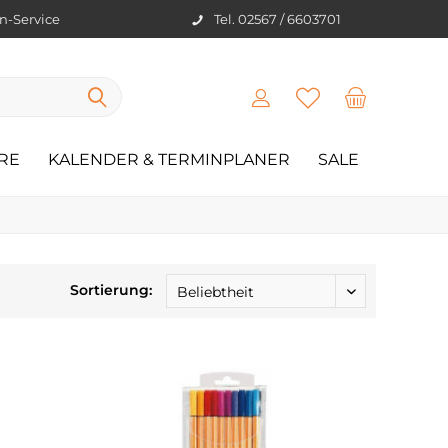
en-Service
Tel. 02567 / 6603701
RE
KALENDER & TERMINPLANER
SALE
Sortierung: