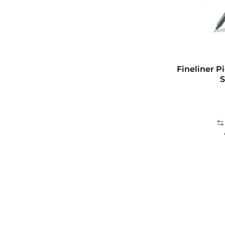
Fineliner P
S