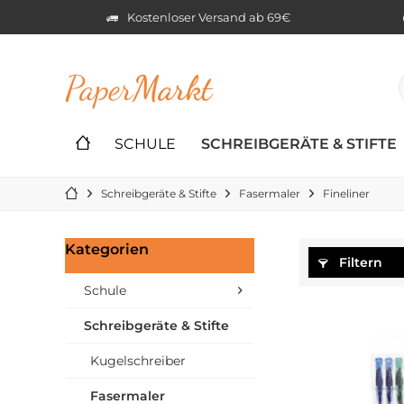
Kostenloser Versand ab 69€
Paper
Markt
SCHULE
SCHREIBGERÄTE & STIFTE
Schreibgeräte & Stifte
Fasermaler
Fineliner
Kategorien
Filtern
Schule
Schreibgeräte & Stifte
Kugelschreiber
Fasermaler