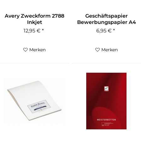
Avery Zweckform 2788
Geschäftspapier
Inkjet
Bewerbungspapier A4
Bewerbungspapier...
90g mit...
12,95 € *
6,95 € *
Merken
Merken