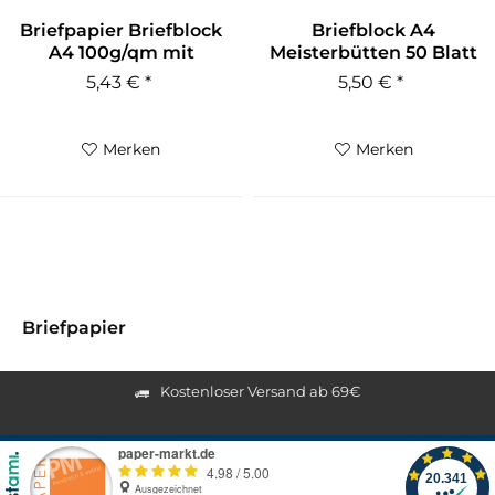
Briefpapier Briefblock
Briefblock A4
A4 100g/qm mit
Meisterbütten 50 Blatt
Prägung
blanko
5,43 € *
5,50 € *
Merken
Merken
Briefpapier
Kostenloser Versand ab 69€