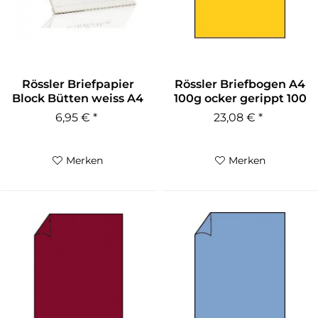
Rössler Briefpapier
Rössler Briefbogen A4
Block Bütten weiss A4
100g ocker gerippt 100
100 g/qm
Blatt
6,95 € *
23,08 € *
Merken
Merken