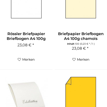
Rössler Briefpapier
Briefpapier Briefbogen
Briefbogen A4 100g
A4 100g chamois
weiß...
gerippt...
Inhalt
100
(0,23 € * / 1 )
23,08 € *
23,08 € *
Merken
Merken