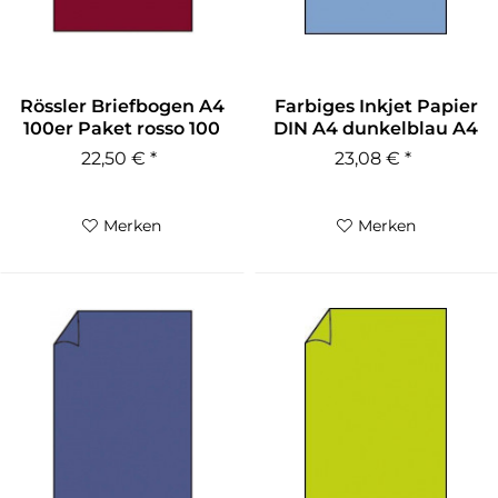
Rössler Briefbogen A4
Farbiges Inkjet Papier
100er Paket rosso 100
DIN A4 dunkelblau A4
g/qm
100...
22,50 € *
23,08 € *
Merken
Merken