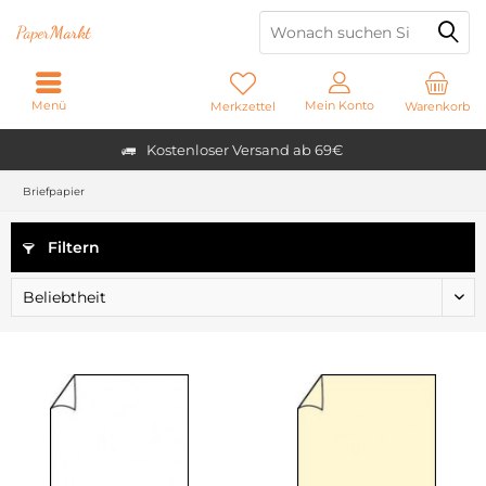
Paper
Markt
Menü
Mein Konto
Merkzettel
Warenkorb
Kostenloser Versand ab 69€
Briefpapier
Filtern