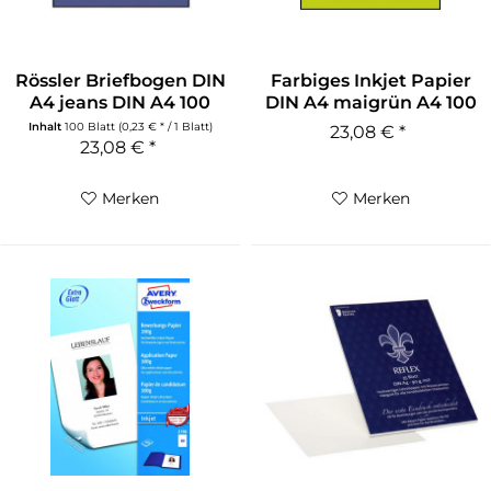
Rössler Briefbogen DIN
Farbiges Inkjet Papier
A4 jeans DIN A4 100
DIN A4 maigrün A4 100
g/qm
g/qm
Inhalt
100 Blatt
(0,23 € * / 1 Blatt)
23,08 € *
23,08 € *
Merken
Merken