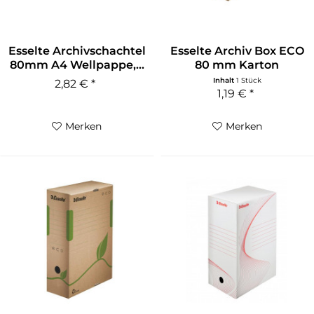
Esselte Archivschachtel
Esselte Archiv Box ECO
80mm A4 Wellpappe,...
80 mm Karton
naturbraun
Inhalt
1 Stück
2,82 € *
1,19 € *
Merken
Merken