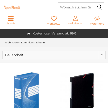
Paper
Markt
Menü
Mein Konto
Merkzettel
Warenkorb
Kostenloser Versand ab 69€
Archivboxen & Archivschachteln