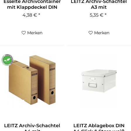
Esselte Archivcontainer
LEITZ Archiv-Schachtel
mit Klappdeckel DIN
A3 mit
A4...
Verschlusslasche,...
4,38 € *
5,35 € *
Merken
Merken
LEITZ Archiv-Schachtel
LEITZ Ablagebox DIN