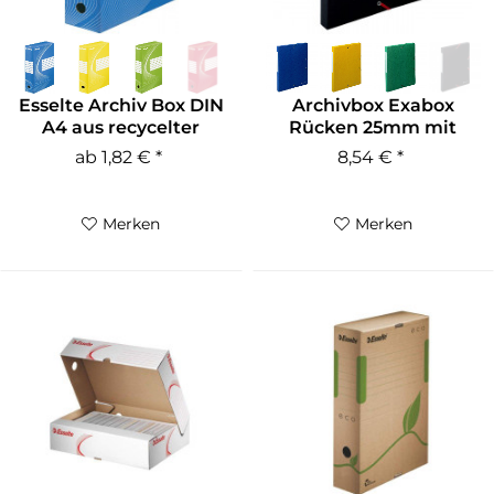
Esselte Archiv Box DIN
Archivbox Exabox
A4 aus recycelter
Rücken 25mm mit
Pappe...
Etikett aus...
ab 1,82 € *
8,54 € *
Merken
Merken