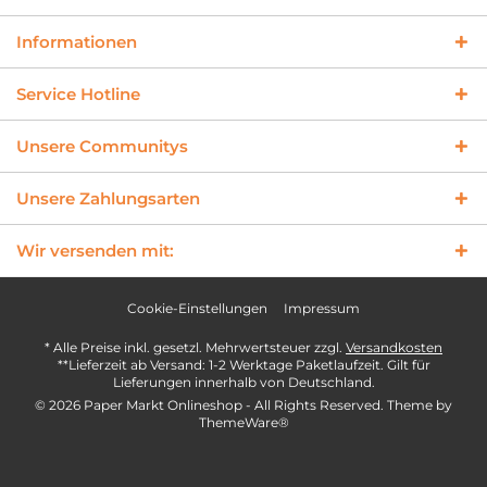
Informationen
Service Hotline
Unsere Communitys
Unsere Zahlungsarten
Wir versenden mit:
Cookie-Einstellungen
Impressum
* Alle Preise inkl. gesetzl. Mehrwertsteuer zzgl.
Versandkosten
**Lieferzeit ab Versand: 1-2 Werktage Paketlaufzeit. Gilt für
Lieferungen innerhalb von Deutschland.
© 2026 Paper Markt Onlineshop - All Rights Reserved. Theme by
ThemeWare®