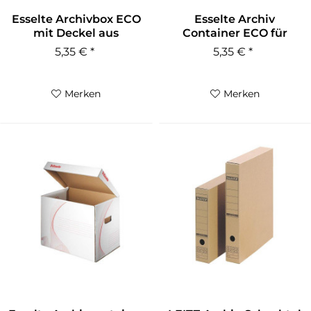
Esselte Archivbox ECO
Esselte Archiv
mit Deckel aus
Container ECO für
Karton,...
Ordner naturbraun
5,35 € *
5,35 € *
Merken
Merken