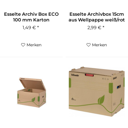
Esselte Archiv Box ECO
Esselte Archivbox 15cm
100 mm Karton
aus Wellpappe weiß/rot
naturbraun
1,49 € *
2,99 € *
Merken
Merken