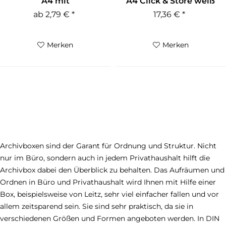
A4 mit
A4 Click & Store weiß
Verschlusslasche,...
ab 2,79 € *
17,36 € *
Merken
Merken
Archivboxen sind der Garant für Ordnung und Struktur. Nicht
nur im Büro, sondern auch in jedem Privathaushalt hilft die
Archivbox dabei den Überblick zu behalten. Das Aufräumen und
Ordnen in Büro und Privathaushalt wird Ihnen mit Hilfe einer
Box, beispielsweise von Leitz, sehr viel einfacher fallen und vor
allem zeitsparend sein. Sie sind sehr praktisch, da sie in
verschiedenen Größen und Formen angeboten werden. In DIN