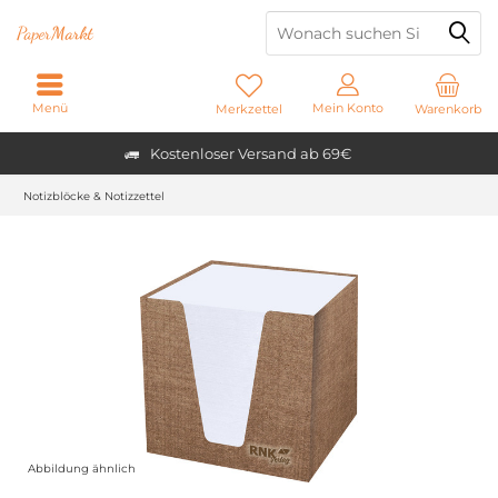
Paper
Markt
Menü
Mein Konto
Merkzettel
Warenkorb
Kostenloser Versand ab 69€
Notizblöcke & Notizzettel
Abbildung ähnlich