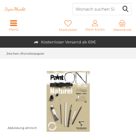
Paper
Markt
Menü
Mein Konto
Merkzettel
Warenkorb
Kostenloser Versand ab 69€
Zeichen-/Künstlerpapier
Abbildung ähnlich