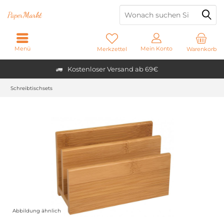
Paper
Markt
Menü
Mein Konto
Merkzettel
Warenkorb
Kostenloser Versand ab 69€
Schreibtischsets
Abbildung ähnlich