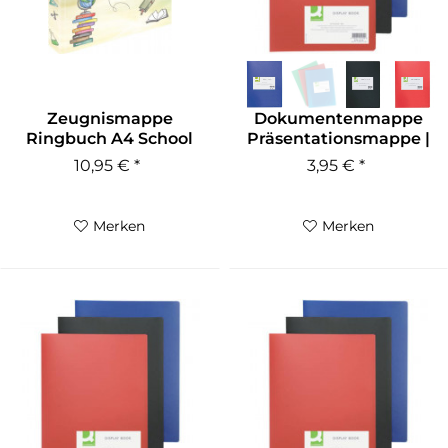
Zeugnismappe
Dokumentenmappe
Ringbuch A4 School
Präsentationsmappe |
Motiv
20 Hüllen
10,95 € *
3,95 € *
Merken
Merken