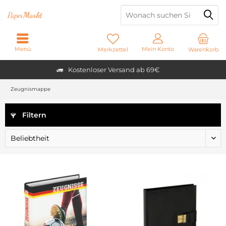
Paper
Markt
Menü
Mein Konto
Merkzettel
Warenkorb
Kostenloser Versand ab 69€
Zeugnismappe
Filtern