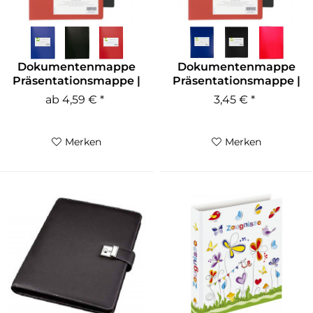
Dokumentenmappe
Dokumentenmappe
Präsentationsmappe |
Präsentationsmappe |
40 Hüllen
10 Hüllen
ab 4,59 € *
3,45 € *
Merken
Merken