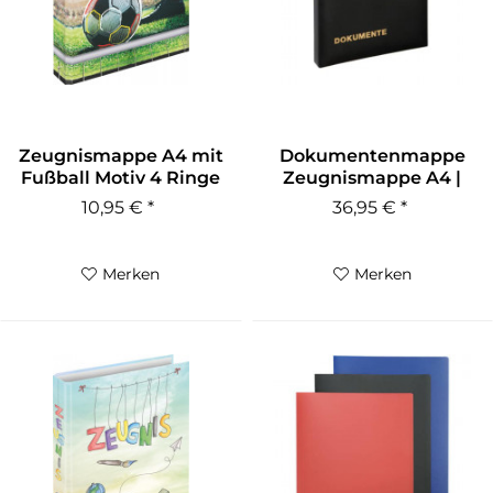
Zeugnismappe A4 mit
Dokumentenmappe
Fußball Motiv 4 Ringe
Zeugnismappe A4 |
Kunstleder...
10,95 € *
36,95 € *
Merken
Merken