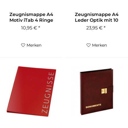
Zeugnismappe A4
Zeugnismappe A4
Motiv iTab 4 Ringe
Leder Optik mit 10
Hüllen
10,95 € *
23,95 € *
Merken
Merken