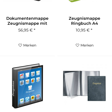
Dokumentenmappe
Zeugnismappe
Zeugnismappe mit
Ringbuch A4
Schloss |...
Schmetterling Motiv
56,95 € *
10,95 € *
Merken
Merken