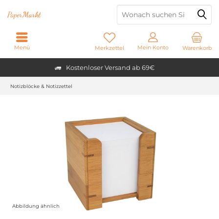
Paper
Markt
Menü
Mein Konto
Merkzettel
Warenkorb
Kostenloser Versand ab 69€
Notizblöcke & Notizzettel
Abbildung ähnlich