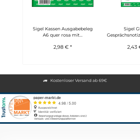
Sigel Kassen Ausgabebeleg
Sigel G
A6 quer rosa mit...
Gesprächsnotiz
Blatt 
2,98 € *
2,43 
Kostenloser Versand ab 69€