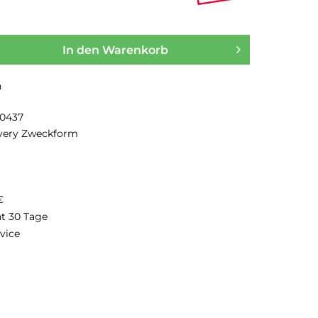
In den
Warenkorb
n
20437
very Zweckform
€
ht 30 Tage
vice