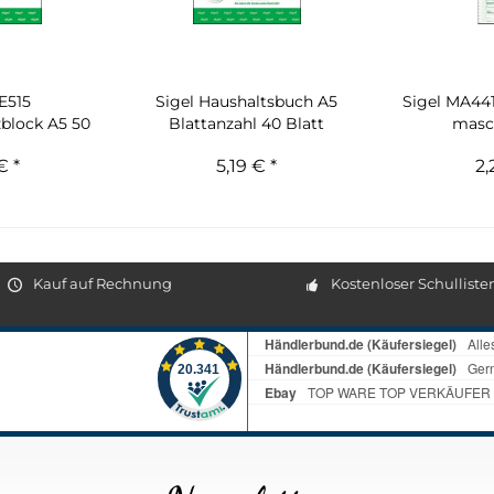
E515
Sigel Haushaltsbuch A5
Sigel MA44
block A5 50
Blattanzahl 40 Blatt
masc
weiß
€ *
5,19 € *
2,
Kauf auf Rechnung
Kostenloser Schulliste