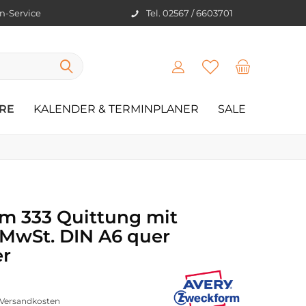
en-Service
Tel. 02567 / 6603701
RE
KALENDER & TERMINPLANER
SALE
m 333 Quittung mit
MwSt. DIN A6 quer
er
. Versandkosten