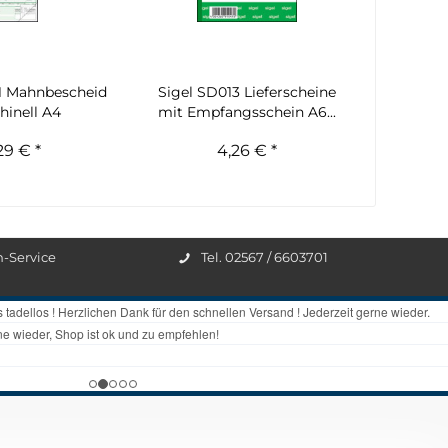
1 Mahnbescheid
Sigel SD013 Lieferscheine
hinell A4
mit Empfangsschein A6...
29 € *
4,26 € *
n-Service
Tel. 02567 / 6603701