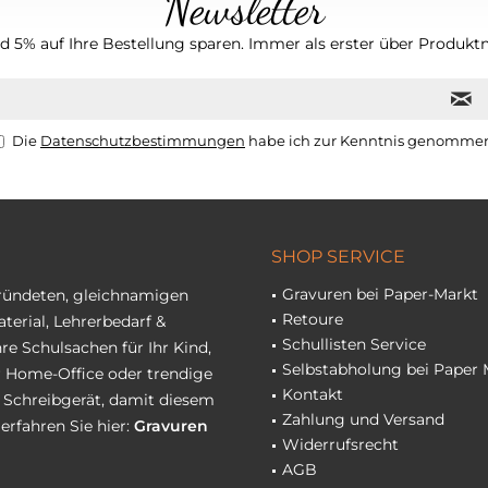
Newsletter
 5% auf Ihre Bestellung sparen. Immer als erster über Produktn
Die
Datenschutzbestimmungen
habe ich zur Kenntnis genomme
SHOP SERVICE
Gravuren bei Paper-Markt
gründeten, gleichnamigen
Retoure
terial, Lehrerbedarf &
Schullisten Service
re Schulsachen für Ihr Kind,
Selbstabholung bei Paper 
hr Home-Office oder trendige
Kontakt
r Schreibgerät, damit diesem
Zahlung und Versand
erfahren Sie hier:
Gravuren
Widerrufsrecht
AGB