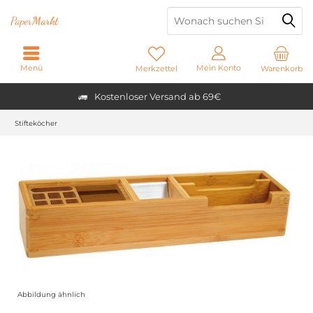
Paper
Markt
Menü
Mein Konto
Merkzettel
Warenkorb
Kostenloser Versand ab 69€
Stifteköcher
Abbildung ähnlich