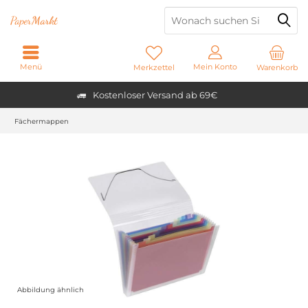
Paper
Markt
Menü
Mein Konto
Merkzettel
Warenkorb
Kostenloser Versand ab 69€
Fächermappen
Abbildung ähnlich