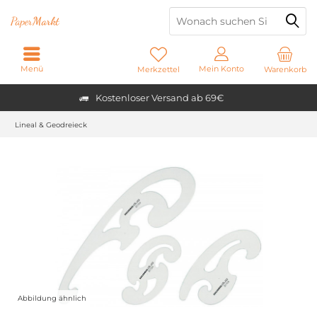
Paper
Markt
Menü
Mein Konto
Merkzettel
Warenkorb
Kostenloser Versand ab 69€
Lineal & Geodreieck
Abbildung ähnlich