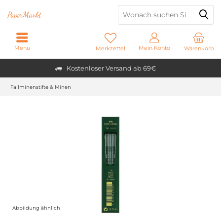
Paper
Markt
Menü
Mein Konto
Merkzettel
Warenkorb
Kostenloser Versand ab 69€
Fallminenstifte & Minen
Abbildung ähnlich