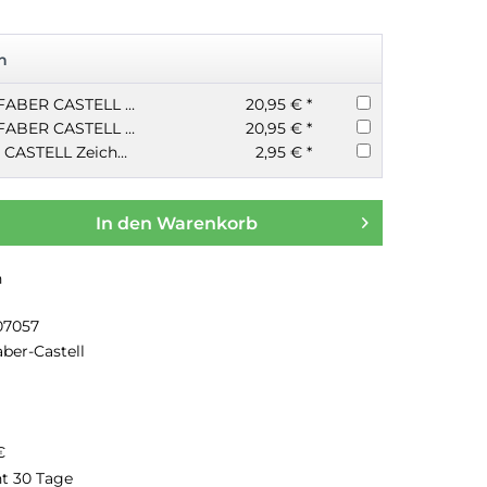
n
12er Bleistift Set FABER CASTELL 8B-2H 9000
20,95 € *
12er Bleistift Set FABER CASTELL 5B-5H 9000
20,95 € *
Kohlestift FABER CASTELL Zeichenkohle Pitt schwarz medium
2,95 € *
In den
Warenkorb
n
07057
aber-Castell
€
ht 30 Tage