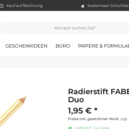
Kauf auf Rechnung
Kostenloser Schullist
GESCHENKIDEEN
BÜRO
PAPIERE & FORMULA
Radierstift FA
Duo
1,95 € *
Preise inkl. gesetzlicher MwSt.
zzgl
Lieferzeit: 2-4 Tage