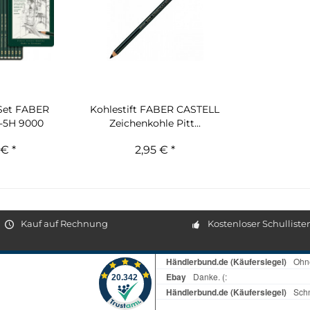
t Set FABER
Kohlestift FABER CASTELL
-5H 9000
Zeichenkohle Pitt...
€ *
2,95 € *
Kauf auf Rechnung
Kostenloser Schulliste