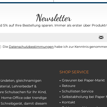
Newsletter
 5% auf Ihre Bestellung sparen. Immer als erster über Produktn
Die
Datenschutzbestimmungen
habe ich zur Kenntnis genomme
SHOP SERVICE
Gravuren bei Paper-Markt
gründeten, gleichnamigen
Retoure
terial, Lehrerbedarf &
Schullisten Service
re Schulsachen für Ihr Kind,
Selbstabholung bei Paper 
hr Home-Office oder trendige
Kontakt
r Schreibgerät, damit diesem