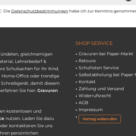
Die
Datenschutzbestimmungen
habe ich zur Kenntnis genomme
SHOP SERVICE
Gravuren bei Paper-Markt
gründeten, gleichnamigen
Retoure
terial, Lehrerbedarf &
Schullisten Service
re Schulsachen für Ihr Kind,
Selbstabholung bei Paper 
hr Home-Office oder trendige
Kontakt
r Schreibgerät, damit diesem
Zahlung und Versand
erfahren Sie hier:
Gravuren
Widerrufsrecht
AGB
Impressum
eren kostenlosen und
ce
nutzen. Laden Sie dazu
Vertrag widerrufen
oder kontaktieren Sie uns
Ihren persönlichen