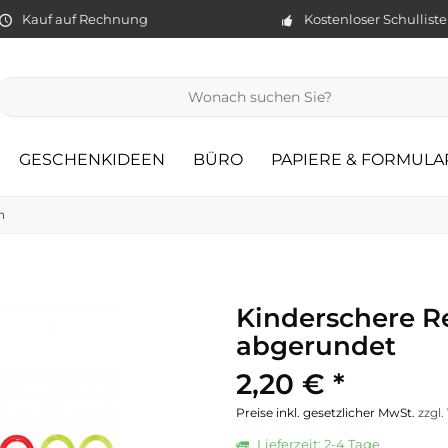
Kauf auf Rechnung
Kostenloser Schullist
GESCHENKIDEEN
BÜRO
PAPIERE & FORMULA
n
Kinderschere R
abgerundet
2,20 € *
Preise inkl. gesetzlicher MwSt.
zzgl
Lieferzeit: 2-4 Tage