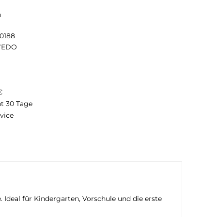
n
20188
EDO
€
ht 30 Tage
vice
 Ideal für Kindergarten, Vorschule und die erste