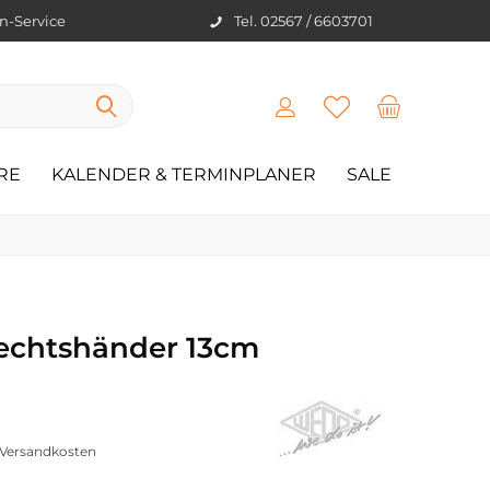
en-Service
Tel. 02567 / 6603701
RE
KALENDER & TERMINPLANER
SALE
echtshänder 13cm
. Versandkosten