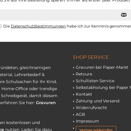
 5% auf Ihre Bestellung sparen. Immer als erster über Produktn
Die
Datenschutzbestimmungen
habe ich zur Kenntnis genomme
SHOP SERVICE
Gravuren bei Paper-Markt
gründeten, gleichnamigen
Retoure
terial, Lehrerbedarf &
Schullisten Service
re Schulsachen für Ihr Kind,
Selbstabholung bei Paper 
hr Home-Office oder trendige
Kontakt
r Schreibgerät, damit diesem
Zahlung und Versand
erfahren Sie hier:
Gravuren
Widerrufsrecht
AGB
Impressum
eren kostenlosen und
ce
nutzen. Laden Sie dazu
Vertrag widerrufen