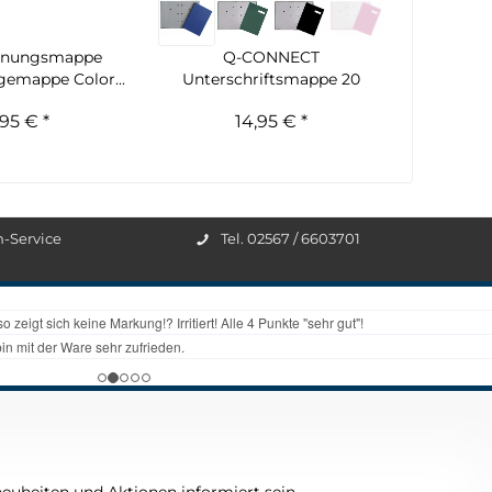
dnungsmappe
Q-CONNECT
gemappe Color...
Unterschriftsmappe 20
Fächer versch....
,95 € *
14,95 € *
n-Service
Tel. 02567 / 6603701