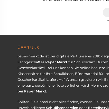
Paper Markt Newsletter abonnieren und
ÜBER UNS
paper-markt.de ist der digitale Part unseres 2010 ge
Fachgeschäftes
Paper Markt
für Schulbedarf, Büroma
Geschenkartikel. Bei uns können Sie online bequem Ih
Klassensätze für Ihre Schulklasse, Büromaterial für I
Geschenkartikel kaufen. Auf Wunsch gravieren wir Ih
eine ganz persönliche Note verliehen wird. Mehr dazu 
bei Paper Markt
.
Sollten Sie einmal nicht alles finden, können Sie uns
unverbindlichen
Schullistenservice
oder
Bestellservi