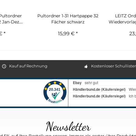
ultordner
Pultordner 1-31 Hartpappe 32
LEITZ Or
 Jan-Dez....
Fächer schwarz
Wiedervorla
€ *
15,99 € *
23
Kauf auf Rechnung
Kostenloser Schulliste
Newsletter