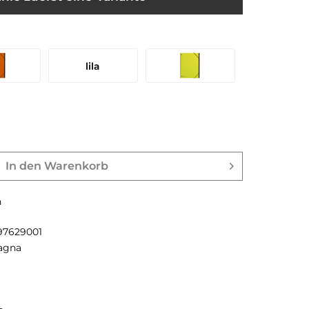
lila
In den
Warenkorb
n
97629001
agna