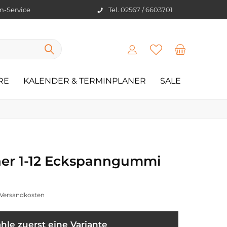
en-Service
Tel. 02567 / 6603701
RE
KALENDER & TERMINPLANER
SALE
er 1-12 Eckspanngummi
. Versandkosten
hle zuerst eine Variante