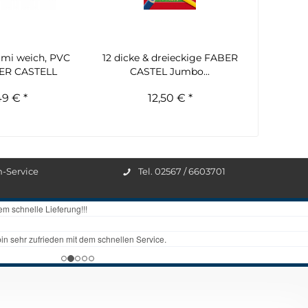
mi weich, PVC
12 dicke & dreieckige FABER
BER CASTELL
CASTEL Jumbo...
49 € *
12,50 € *
n-Service
Tel. 02567 / 6603701