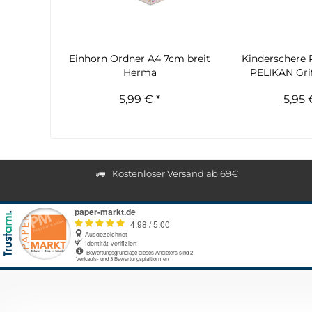
Einhorn Ordner A4 7cm breit
Kinderschere
Herma
PELIKAN Griff
5,99 € *
5,95 
Kostenloser Versand ab 69€