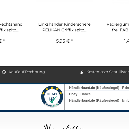
 Rechtshand
Linkshänder Kinderschere
Radiergum
ix spitz...
PELIKAN Griffix spitz...
frei FA
€ *
5,95 € *
1,
Kauf auf Rechnung
Kostenloser Schulliste