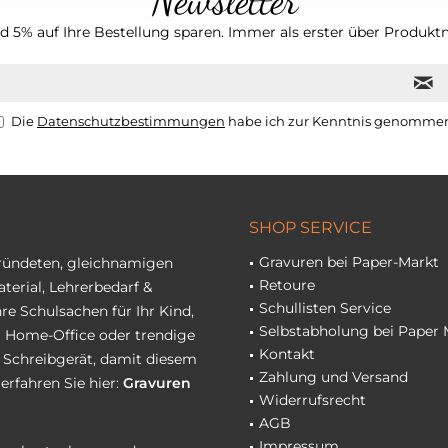
Newsletter
 5% auf Ihre Bestellung sparen. Immer als erster über Produktn
Die
Datenschutzbestimmungen
habe ich zur Kenntnis genomme
SHOP SERVICE
Gravuren bei Paper-Markt
gründeten, gleichnamigen
Retoure
terial, Lehrerbedarf &
Schullisten Service
re Schulsachen für Ihr Kind,
Selbstabholung bei Paper 
hr Home-Office oder trendige
Kontakt
r Schreibgerät, damit diesem
Zahlung und Versand
erfahren Sie hier:
Gravuren
Widerrufsrecht
AGB
Impressum