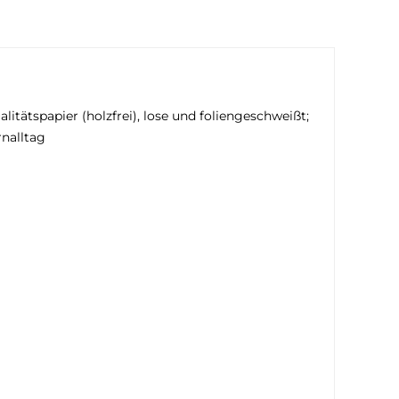
itätspapier (holzfrei), lose und foliengeschweißt;
rnalltag