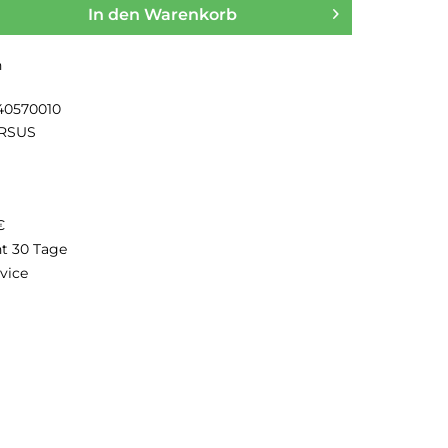
In den
Warenkorb
n
40570010
RSUS
€
ht 30 Tage
vice