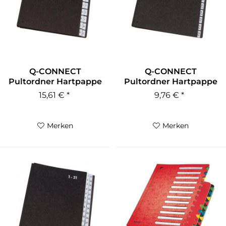
Q-CONNECT
Q-CONNECT
Pultordner Hartpappe
Pultordner Hartpappe
A-Z 24 Fächer...
1-12 Jan-Dez....
15,61 € *
9,76 € *
Merken
Merken