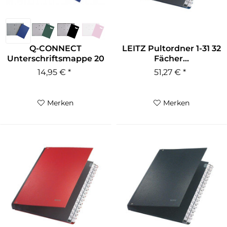
Q-CONNECT
LEITZ Pultordner 1-31 32
Unterschriftsmappe 20
Fächer...
Fächer versch....
14,95 € *
51,27 € *
Merken
Merken