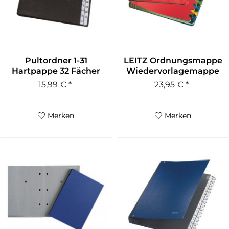
Pultordner 1-31
LEITZ Ordnungsmappe
Hartpappe 32 Fächer
Wiedervorlagemappe
schwarz
Color...
15,99 € *
23,95 € *
Merken
Merken