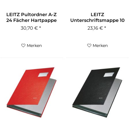
LEITZ Pultordner A-Z
LEITZ
24 Fächer Hartpappe
Unterschriftsmappe 10
mit...
Fächer blau...
30,70 € *
23,16 € *
Merken
Merken