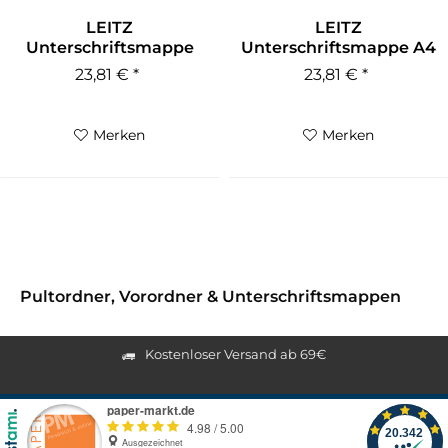
LEITZ
LEITZ
Unterschriftsmappe
Unterschriftsmappe A4
mit 10 Fächern rot
10 Fächer schwarz
23,81 € *
23,81 € *
Merken
Merken
Pultordner, Vorordner & Unterschriftsmappen
Kostenloser Versand ab 69€