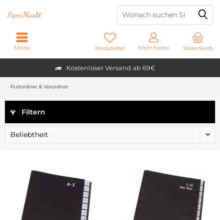
Paper
Markt
Menü
Mein Konto
Merkzettel
Warenkorb
Kostenloser Versand ab 69€
Pultordner & Vorordner
Filtern