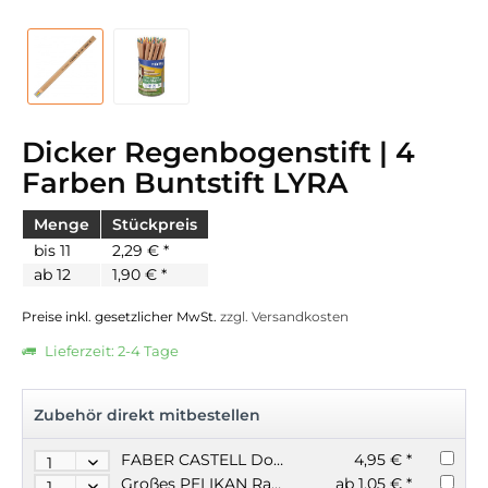
Dicker Regenbogenstift | 4
Farben Buntstift LYRA
Menge
Stückpreis
bis
11
2,29 € *
ab
12
1,90 € *
Preise inkl. gesetzlicher MwSt.
zzgl. Versandkosten
Lieferzeit: 2-4 Tage
Zubehör direkt mitbestellen
FABER CASTELL Doppel Anspitzer Grip silber
4,95 € *
Großes PELIKAN Radiergummi für Bleistifte
ab 1,05 € *