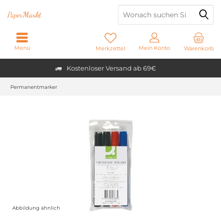
Paper
Markt
Menü
Mein Konto
Merkzettel
Warenkorb
Kostenloser Versand ab 69€
Permanentmarker
Abbildung ähnlich