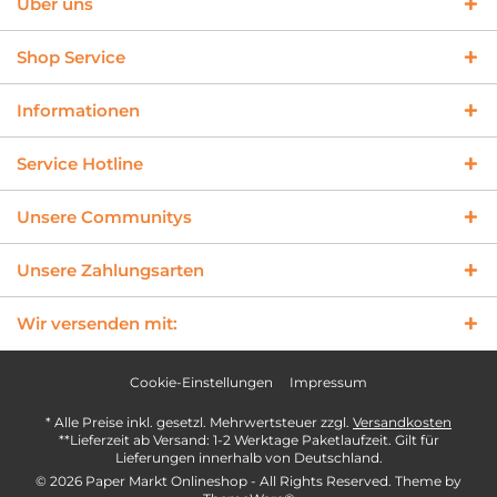
Über uns
Shop Service
Informationen
Service Hotline
Unsere Communitys
Unsere Zahlungsarten
Wir versenden mit:
Cookie-Einstellungen
Impressum
* Alle Preise inkl. gesetzl. Mehrwertsteuer zzgl.
Versandkosten
**Lieferzeit ab Versand: 1-2 Werktage Paketlaufzeit. Gilt für
Lieferungen innerhalb von Deutschland.
© 2026 Paper Markt Onlineshop - All Rights Reserved. Theme by