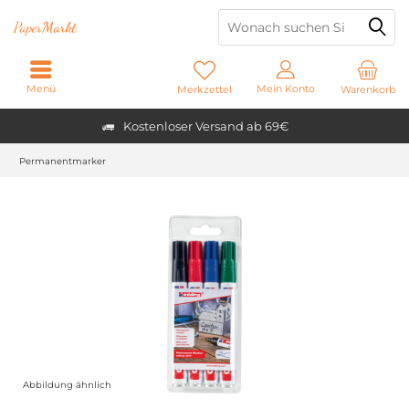
Paper
Markt
Menü
Mein Konto
Merkzettel
Warenkorb
Kostenloser Versand ab 69€
Permanentmarker
Abbildung ähnlich