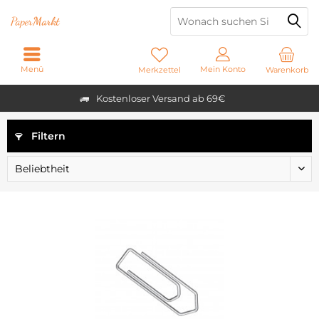
Paper
Markt
Menü
Mein Konto
Merkzettel
Warenkorb
Kostenloser Versand ab 69€
Filtern