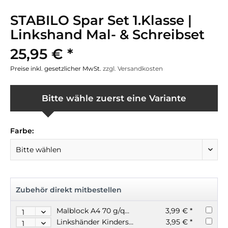
STABILO Spar Set 1.Klasse |
Linkshand Mal- & Schreibset
25,95 € *
Preise inkl. gesetzlicher MwSt.
zzgl. Versandkosten
Bitte wähle zuerst eine Variante
Farbe:
Zubehör direkt mitbestellen
Malblock A4 70 g/qm weiß Block 100 Blatt
3,99 € *
Linkshänder Kinderschere Softgrip spitz 13cm türkis
3,95 € *