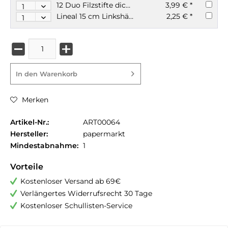
12 Duo Filzstifte dicke+dünne Spitze
3,99 € *
Lineal 15 cm Linkshänder Kunststoff bruchsicher KUM
2,25 € *
In den
Warenkorb
Merken
Artikel-Nr.:
ART00064
Hersteller:
papermarkt
Mindestabnahme:
1
Vorteile
Kostenloser Versand ab 69€
Verlängertes Widerrufsrecht 30 Tage
Kostenloser Schullisten-Service