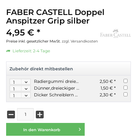
FABER CASTELL Doppel
Anspitzer Grip silber
4,95 € *
Preise inkl. gesetzlicher MwSt.
zzgl. Versandkosten
Lieferzeit: 2-4 Tage
Zubehör direkt mitbestellen
Radiergummi dreieckig FABER CASTELL Grip hellblau
2,50 € *
Dünner,dreieckiger Bleistift FABER CASTELL Grip versch. Stärken
1,50 € *
Dicker Schreiblern Bleistift B FABER CASTELL Jumbo Grip dreieckig
2,30 € *
In den
Warenkorb