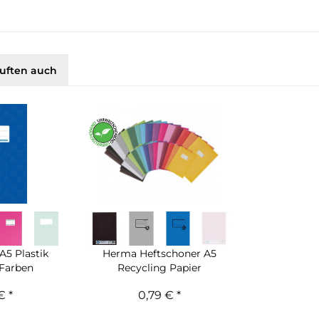
uften auch
A5 Plastik
Herma Heftschoner A5
 Farben
Recycling Papier
€ *
0,79 € *