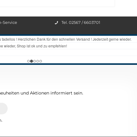
n-Service
Tel. 02567 / 6603701
euheiten und Aktionen informiert sein.
n.