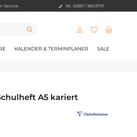
en-Service
Tel. 02567 / 6603701
RE
KALENDER & TERMINPLANER
SALE
Schulheft A5 kariert