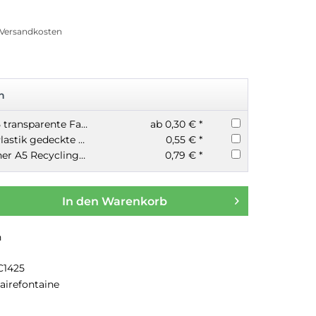
. Versandkosten
n
Heftumschlag A5 transparente Farben
ab 0,30 € *
Heftschoner A5 Plastik gedeckte Farben
0,55 € *
Herma Heftschoner A5 Recycling Papier
0,79 € *
In den
Warenkorb
n
C1425
airefontaine