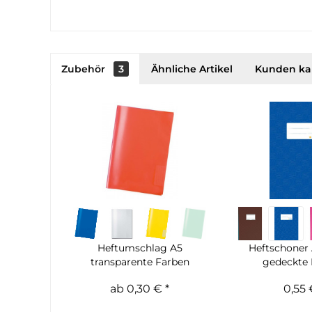
Zubehör
3
Ähnliche Artikel
Kunden ka
Heftumschlag A5
Heftschoner 
transparente Farben
gedeckte
ab 0,30 € *
0,55 