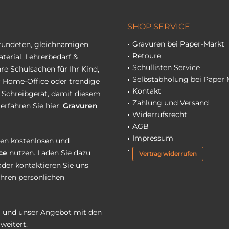
SHOP SERVICE
Gravuren bei Paper-Markt
gründeten, gleichnamigen
Retoure
terial, Lehrerbedarf &
Schullisten Service
re Schulsachen für Ihr Kind,
Selbstabholung bei Paper 
hr Home-Office oder trendige
Kontakt
r Schreibgerät, damit diesem
Zahlung und Versand
erfahren Sie hier:
Gravuren
Widerrufsrecht
AGB
Impressum
eren kostenlosen und
ce
nutzen. Laden Sie dazu
Vertrag widerrufen
oder kontaktieren Sie uns
Ihren persönlichen
 und unser Angebot mit den
weitert.