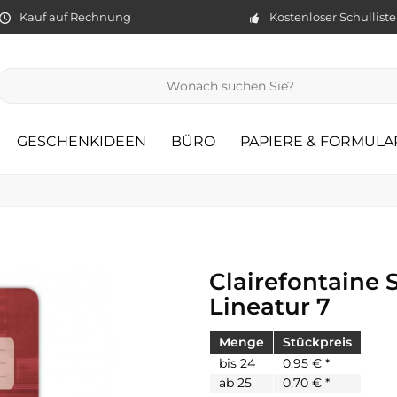
Kauf auf Rechnung
Kostenloser Schullist
GESCHENKIDEEN
BÜRO
PAPIERE & FORMULA
Clairefontaine 
Lineatur 7
Menge
Stückpreis
bis
24
0,95 € *
ab
25
0,70 € *