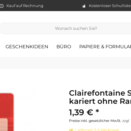
Kauf auf Rechnung
Kostenloser Schullist
GESCHENKIDEEN
BÜRO
PAPIERE & FORMULA
Clairefontaine 
kariert ohne R
1,39 € *
Preise inkl. gesetzlicher MwSt.
zzgl
Lieferzeit 3-5 Werktage