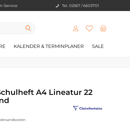
en-Service
Tel. 02567 / 6603701
RE
KALENDER & TERMINPLANER
SALE
Schulheft A4 Lineatur 22
and
. Versandkosten