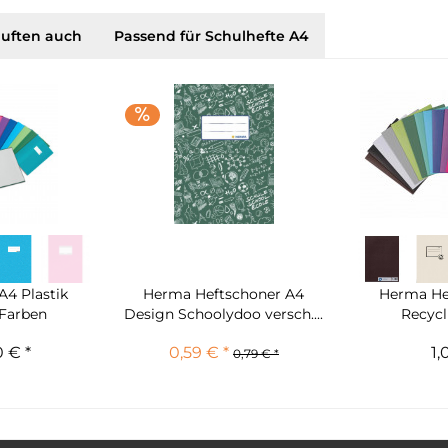
uften auch
Passend für Schulhefte A4
A4 Plastik
Herma Heftschoner A4
Herma He
 Farben
Design Schoolydoo versch....
Recycl
 € *
0,59 € *
1,
0,79 € *