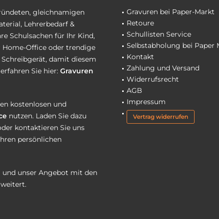
Gravuren bei Paper-Markt
gründeten, gleichnamigen
Retoure
terial, Lehrerbedarf &
Schullisten Service
re Schulsachen für Ihr Kind,
Selbstabholung bei Paper 
hr Home-Office oder trendige
Kontakt
r Schreibgerät, damit diesem
Zahlung und Versand
erfahren Sie hier:
Gravuren
Widerrufsrecht
AGB
Impressum
eren kostenlosen und
ce
nutzen. Laden Sie dazu
Vertrag widerrufen
oder kontaktieren Sie uns
Ihren persönlichen
 und unser Angebot mit den
weitert.