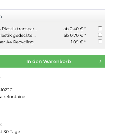
n
Heftumschlag A4 Plastik transparente Farben
ab 0,40 € *
Heftschoner A4 Plastik gedeckte Farben
ab 0,70 € *
Herma Heftschoner A4 Recycling Papier
1,09 € *
In den
Warenkorb
n
31022C
airefontaine
€
ht 30 Tage