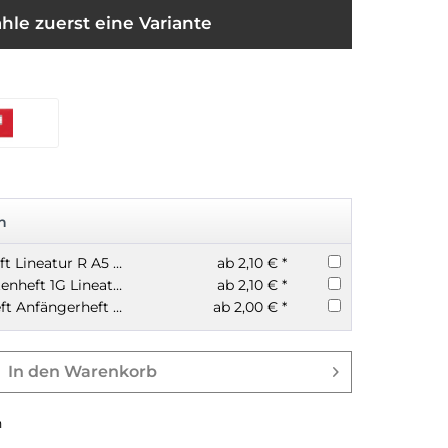
hle zuerst eine Variante
n
Oxford Rechenheft Lineatur R A5 10mm kariert quer
ab 2,10 € *
Oxford Geschichtenheft 1G Lineatur 1 A5 quer 16 Blatt
ab 2,10 € *
Oxford Schreibheft Anfängerheft Lineatur 1q im Querformat A5 16 Blatt
ab 2,00 € *
In den
Warenkorb
n