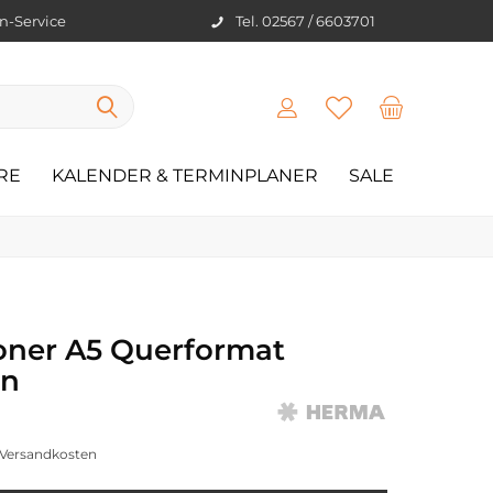
en-Service
Tel. 02567 / 6603701
RE
KALENDER & TERMINPLANER
SALE
oner A5 Querformat
en
. Versandkosten