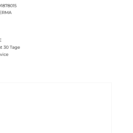
91878015
ERMA
€
ht 30 Tage
vice