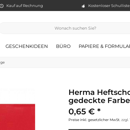
Kauf auf Rechnung
Kostenloser Schullist
GESCHENKIDEEN
BÜRO
PAPIERE & FORMULA
äge
Herma Heftsch
gedeckte Farb
0,65 € *
Preise inkl. gesetzlicher MwSt.
zzgl