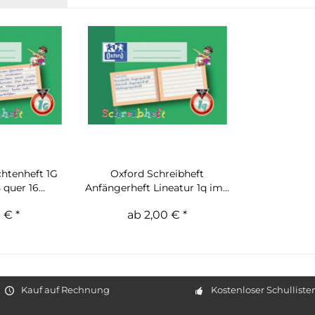
htenheft 1G
Oxford Schreibheft
 quer 16...
Anfängerheft Lineatur 1q im...
 € *
ab 2,00 € *
Kauf auf Rechnung
Kostenloser Schulliste