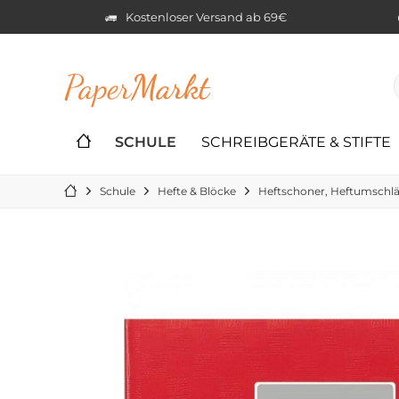
Kostenloser Versand ab 69€
Paper
Markt
SCHULE
SCHREIBGERÄTE & STIFTE
Schule
Hefte & Blöcke
Heftschoner, Heftumschl