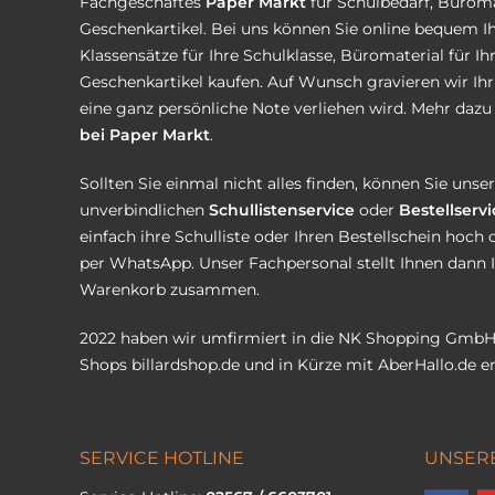
Fachgeschäftes
Paper Markt
für Schulbedarf, Büroma
Geschenkartikel. Bei uns können Sie online bequem Ih
Klassensätze für Ihre Schulklasse, Büromaterial für I
Geschenkartikel kaufen. Auf Wunsch gravieren wir Ih
eine ganz persönliche Note verliehen wird. Mehr dazu 
bei Paper Markt
.
Sollten Sie einmal nicht alles finden, können Sie uns
unverbindlichen
Schullistenservice
oder
Bestellservi
einfach ihre Schulliste oder Ihren Bestellschein hoch 
per WhatsApp. Unser Fachpersonal stellt Ihnen dann 
Warenkorb zusammen.
2022 haben wir umfirmiert in die NK Shopping GmbH
Shops
billardshop.de
und in Kürze mit
AberHallo.de
er
SERVICE HOTLINE
UNSER