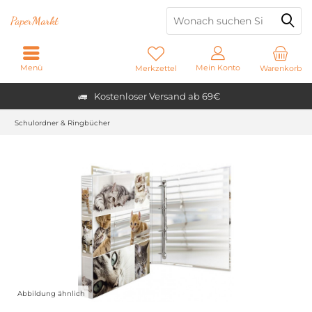
Paper
Markt
Menü
Mein Konto
Merkzettel
Warenkorb
Kostenloser Versand ab 69€
Schulordner & Ringbücher
Abbildung ähnlich