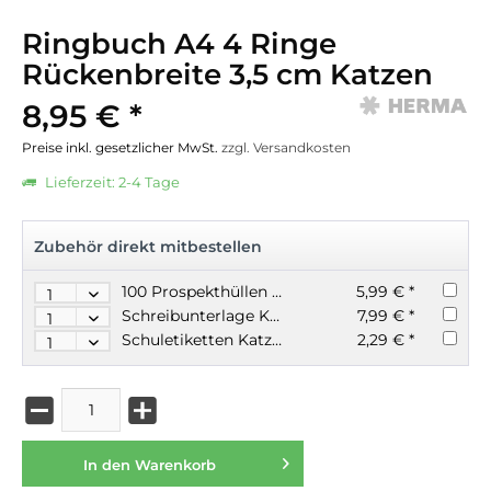
Ringbuch A4 4 Ringe
Rückenbreite 3,5 cm Katzen
8,95 € *
Preise inkl. gesetzlicher MwSt.
zzgl. Versandkosten
Lieferzeit: 2-4 Tage
Zubehör direkt mitbestellen
100 Prospekthüllen A4 50my glasklar
5,99 € *
Schreibunterlage Katzen 55x35cm rutschfest
7,99 € *
Schuletiketten Katzen für Schulhefte & Bücher
2,29 € *
In den
Warenkorb