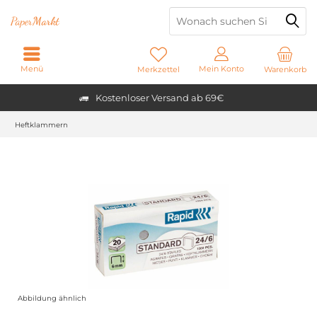
Paper
Markt
Menü
Mein Konto
Merkzettel
Warenkorb
Kostenloser Versand ab 69€
Heftklammern
Abbildung ähnlich