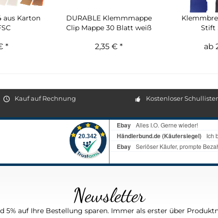
 aus Karton
DURABLE Klemmmappe
Klemmbret
FSC
Clip Mappe 30 Blatt weiß
Stift
€ *
2,35 € *
ab 
Kauf auf Rechnung
Kostenloser Schulliste
Newsletter
 5% auf Ihre Bestellung sparen. Immer als erster über Produktn