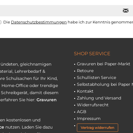
Die
Datenschutzbestimmungen
habe ich zur Kenntnis genomme
SHOP SERVICE
Gravuren bei Paper-Markt
gründeten, gleichnamigen
Retoure
terial, Lehrerbedarf &
Schullisten Service
re Schulsachen für Ihr Kind,
Selbstabholung bei Paper 
hr Home-Office oder trendige
Kontakt
r Schreibgerät, damit diesem
Zahlung und Versand
erfahren Sie hier:
Gravuren
Widerrufsrecht
AGB
Impressum
eren kostenlosen und
ce
nutzen. Laden Sie dazu
Vertrag widerrufen