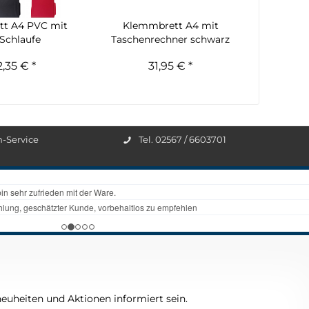
t A4 PVC mit
Klemmbrett A4 mit
 Schlaufe
Taschenrechner schwarz
2,35 € *
31,95 € *
n-Service
Tel. 02567 / 6603701
euheiten und Aktionen informiert sein.