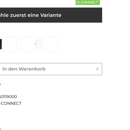
hle zuerst eine Variante
In den
Warenkorb
n
50119000
-CONNECT