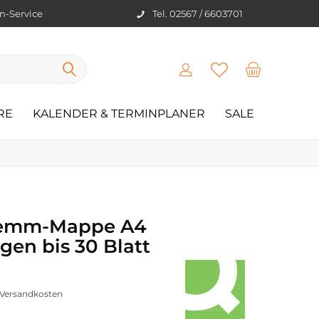
en-Service
Tel. 02567 / 6603701
RE
KALENDER & TERMINPLANER
SALE
emm-Mappe A4
en bis 30 Blatt
. Versandkosten