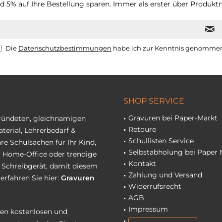
 5% auf Ihre Bestellung sparen. Immer als erster über Produktn
Die
Datenschutzbestimmungen
habe ich zur Kenntnis genomme
SHOP SERVICE
Gravuren bei Paper-Markt
gründeten, gleichnamigen
Retoure
terial, Lehrerbedarf &
Schullisten Service
re Schulsachen für Ihr Kind,
Selbstabholung bei Paper 
hr Home-Office oder trendige
Kontakt
r Schreibgerät, damit diesem
Zahlung und Versand
erfahren Sie hier:
Gravuren
Widerrufsrecht
AGB
Impressum
eren kostenlosen und