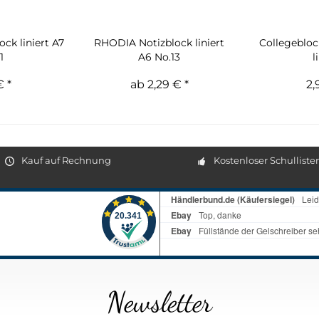
ck liniert A7
RHODIA Notizblock liniert
Collegebloc
1
A6 No.13
l
€ *
ab 2,29 € *
2,
Kauf auf Rechnung
Kostenloser Schulliste
Newsletter