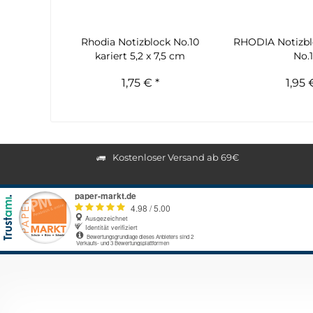
Rhodia Notizblock No.10
RHODIA Notizblo
kariert 5,2 x 7,5 cm
No.1
1,75 € *
1,95 
Kostenloser Versand ab 69€