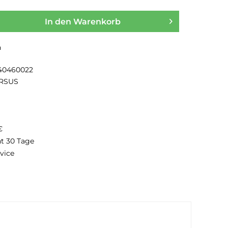
In den
Warenkorb
n
40460022
RSUS
€
ht 30 Tage
vice