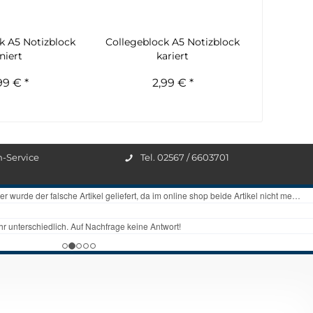
k A5 Notizblock
Collegeblock A5 Notizblock
iniert
kariert
99 € *
2,99 € *
n-Service
Tel. 02567 / 6603701