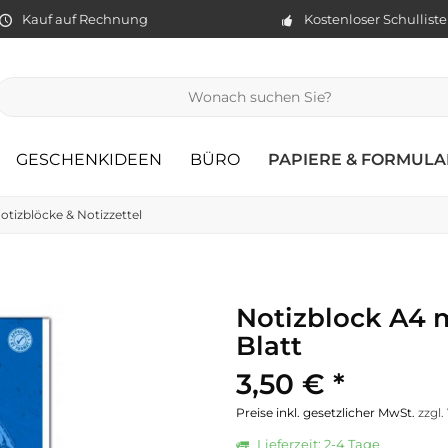
Kauf auf Rechnung
Kostenloser Schullist
GESCHENKIDEEN
BÜRO
PAPIERE & FORMULA
otizblöcke & Notizzettel
Notizblock A4 m
Blatt
3,50 € *
Preise inkl. gesetzlicher MwSt.
zzgl
Lieferzeit: 2-4 Tage