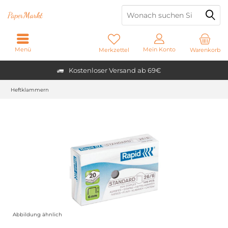
Paper
Markt
Menü
Mein Konto
Merkzettel
Warenkorb
Kostenloser Versand ab 69€
Heftklammern
Abbildung ähnlich