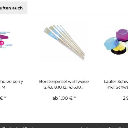
uften auch
hürze berry
Borstenpinsel wahlweise
Läufer Sch
e M
2,4,6,8,10,12,14,16,18...
inkl. Schw
€ *
ab 1,00 € *
2,