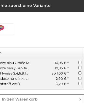
hle zuerst eine Variante
n
rze blau Größe M
10,95 € *
PELIKAN Malschürze berry Größe M
10,95 € *
Borstenpinsel wahlweise 2,4,6,8,10,12,14,16,18 oder 20
ab 1,00 € *
Läufer Schwammdose rund inkl. Schwamm farblich sortiert
2,90 € *
ststoff weiß
3,29 € *
In den
Warenkorb