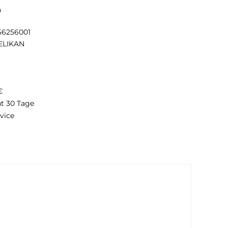
n
66256001
ELIKAN
€
ht 30 Tage
vice