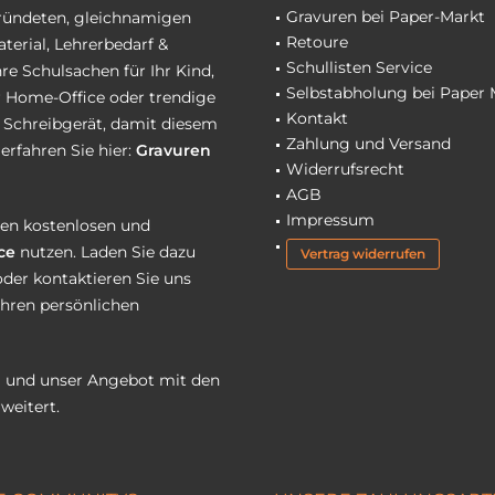
Gravuren bei Paper-Markt
gründeten, gleichnamigen
Retoure
terial, Lehrerbedarf &
Schullisten Service
re Schulsachen für Ihr Kind,
Selbstabholung bei Paper 
hr Home-Office oder trendige
Kontakt
r Schreibgerät, damit diesem
Zahlung und Versand
erfahren Sie hier:
Gravuren
Widerrufsrecht
AGB
Impressum
eren kostenlosen und
ce
nutzen. Laden Sie dazu
Vertrag widerrufen
oder kontaktieren Sie uns
Ihren persönlichen
 und unser Angebot mit den
weitert.