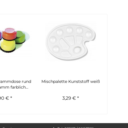
wammdose rund
Mischpalette Kunststoff weiß
amm farblich...
90 € *
3,29 € *