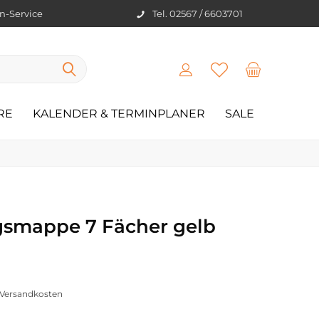
en-Service
Tel. 02567 / 6603701
RE
KALENDER & TERMINPLANER
SALE
smappe 7 Fächer gelb
. Versandkosten