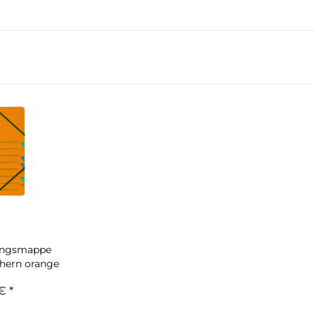
ungsmappe
hern orange
€ *