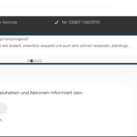
n-Service
Tel. 02567 / 6603701
euheiten und Aktionen informiert sein.
n.