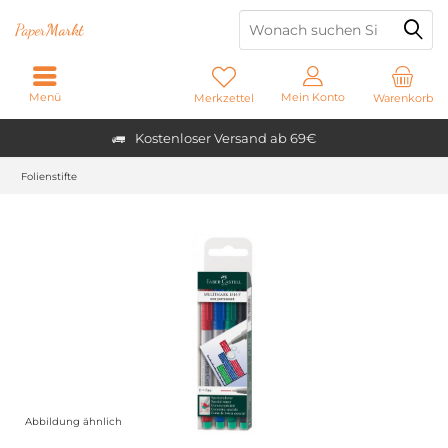
Paper
Markt
Menü
Mein Konto
Merkzettel
Warenkorb
Kostenloser Versand ab 69€
Folienstifte
Abbildung ähnlich