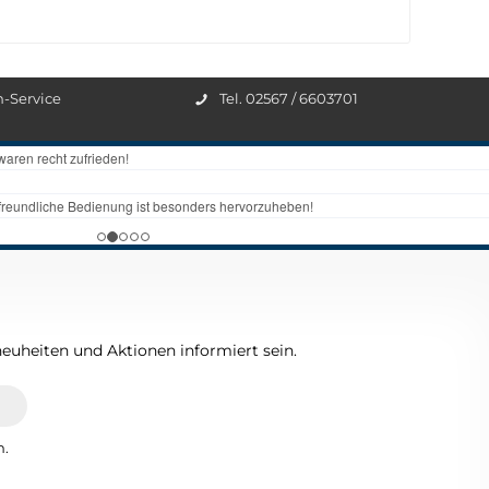
n-Service
Tel. 02567 / 6603701
euheiten und Aktionen informiert sein.
n.