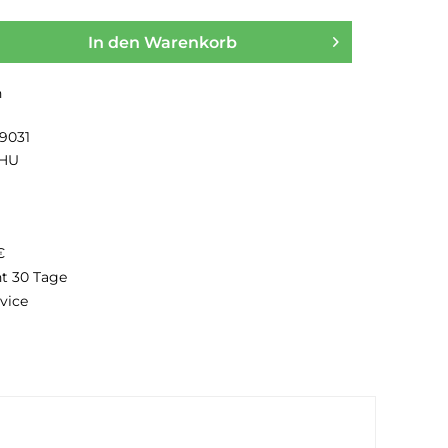
In den
Warenkorb
n
19031
HU
€
ht 30 Tage
vice