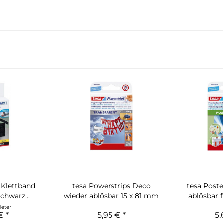
 Klettband
tesa Powerstrips Deco
tesa Poste
hwarz...
wieder ablösbar 15 x 81 mm
ablösbar f
Meter
€ *
5,95 € *
5,