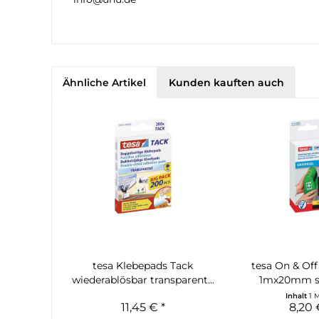
Ähnliche Artikel
Kunden kauften auch
tesa Klebepads Tack
tesa On & Off
wiederablösbar transparent...
1mx20mm sc
Inhalt
1 
11,45 € *
8,20 