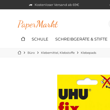
Kostenloser Versand ab 69€
Paper
Markt
SCHULE
SCHREIBGERÄTE & STIFTE
Büro
Klebemittel, Klebstoffe
Klebepads