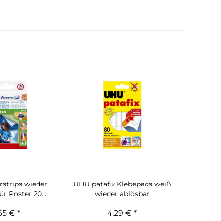
rstrips wieder
UHU patafix Klebepads weiß
ür Poster 20...
wieder ablösbar
65 € *
4,29 € *