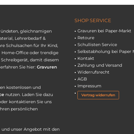
SHOP SERVICE
Gravuren bei Paper-Markt
gründeten, gleichnamigen
Retoure
terial, Lehrerbedarf &
Schullisten Service
re Schulsachen für Ihr Kind,
Selbstabholung bei Paper 
hr Home-Office oder trendige
Kontakt
r Schreibgerät, damit diesem
Zahlung und Versand
erfahren Sie hier:
Gravuren
Widerrufsrecht
AGB
Impressum
eren kostenlosen und
ce
nutzen. Laden Sie dazu
Vertrag widerrufen
oder kontaktieren Sie uns
Ihren persönlichen
 und unser Angebot mit den