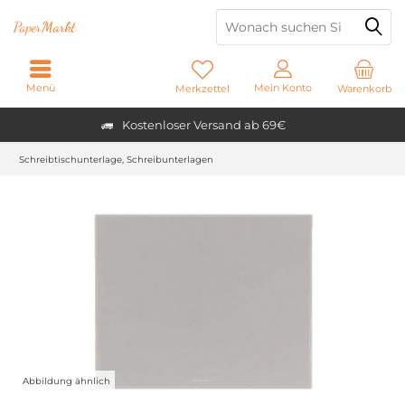
Paper
Markt
Menü
Mein Konto
Merkzettel
Warenkorb
Kostenloser Versand ab 69€
Schreibtischunterlage, Schreibunterlagen
Abbildung ähnlich