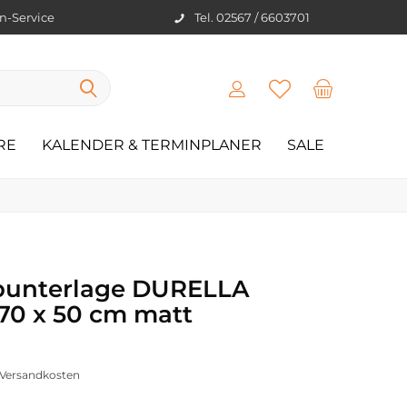
en-Service
Tel. 02567 / 6603701
RE
KALENDER & TERMINPLANER
SALE
bunterlage DURELLA
0 x 50 cm matt
. Versandkosten