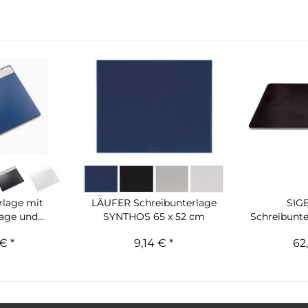
rlage mit
LÄUFER Schreibunterlage
SIGE
age und...
SYNTHOS 65 x 52 cm
Schreibunter
€ *
9,14 € *
62