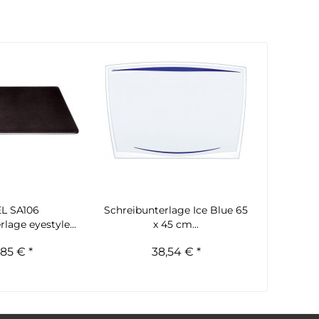
L SA106
Schreibunterlage Ice Blue 65
lage eyestyle...
x 45 cm...
,85 € *
38,54 € *