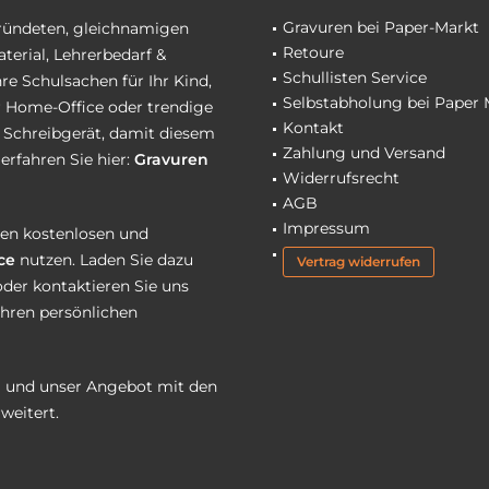
Gravuren bei Paper-Markt
gründeten, gleichnamigen
Retoure
terial, Lehrerbedarf &
Schullisten Service
re Schulsachen für Ihr Kind,
Selbstabholung bei Paper 
hr Home-Office oder trendige
Kontakt
r Schreibgerät, damit diesem
Zahlung und Versand
erfahren Sie hier:
Gravuren
Widerrufsrecht
AGB
Impressum
eren kostenlosen und
ce
nutzen. Laden Sie dazu
Vertrag widerrufen
oder kontaktieren Sie uns
Ihren persönlichen
 und unser Angebot mit den
weitert.