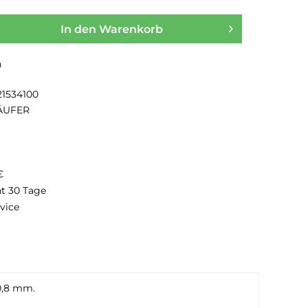
In den
Warenkorb
n
21534100
ÄUFER
€
ht 30 Tage
vice
0,8 mm.