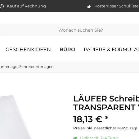
Kauf auf Rechnung
Kostenloser Schullist
GESCHENKIDEEN
BÜRO
PAPIERE & FORMULA
unterlage, Schreibunterlagen
LÄUFER Schrei
TRANSPARENT 7
18,13 € *
Preise inkl. gesetzlicher MwSt.
zzgl
Lieferzeit: 2-4 Tage