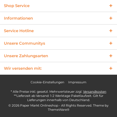
Shop Service
Informationen
Service Hotline
Unsere Communitys
Unsere Zahlungsarten
Wir versenden mit:
Cookie-Einstellungen
Impressum
* Alle Preise inkl. gesetzl. Mehrwertsteuer zzgl.
Versandkosten
**Lieferzeit ab Versand: 1-2 Werktage Paketlaufzeit. Gilt für
Lieferungen innerhalb von Deutschland.
© 2026 Paper Markt Onlineshop - All Rights Reserved. Theme by
ThemeWare®