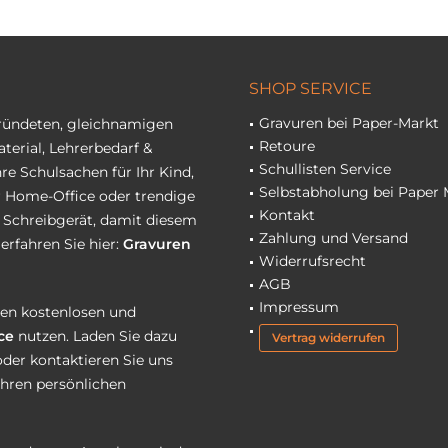
SHOP SERVICE
Gravuren bei Paper-Markt
gründeten, gleichnamigen
Retoure
terial, Lehrerbedarf &
Schullisten Service
re Schulsachen für Ihr Kind,
Selbstabholung bei Paper 
hr Home-Office oder trendige
Kontakt
r Schreibgerät, damit diesem
Zahlung und Versand
erfahren Sie hier:
Gravuren
Widerrufsrecht
AGB
Impressum
eren kostenlosen und
ce
nutzen. Laden Sie dazu
Vertrag widerrufen
oder kontaktieren Sie uns
Ihren persönlichen