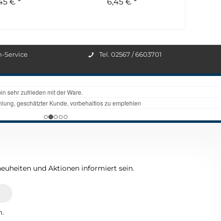
45 € *
6,45 € *
n-Service
Tel. 02567 / 6603701
euheiten und Aktionen informiert sein.
n.