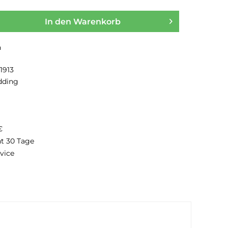
In den
Warenkorb
n
1913
dding
€
ht 30 Tage
vice