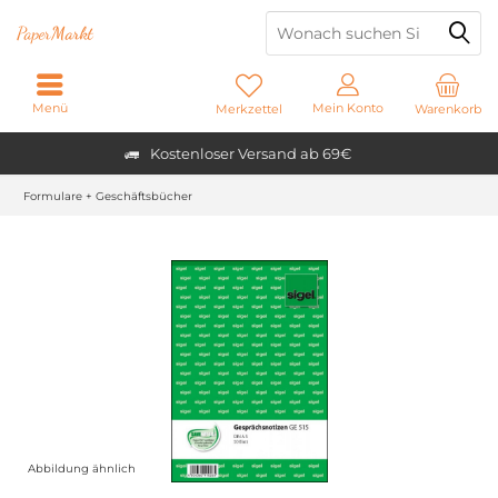
Paper
Markt
Menü
Mein Konto
Merkzettel
Warenkorb
Kostenloser Versand ab 69€
Formulare + Geschäftsbücher
Abbildung ähnlich