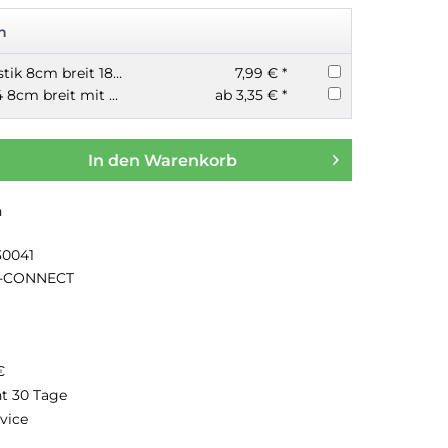
n
LEITZ Ordner Plastik 8cm breit 180° Mechanik verschiedene Farben
7,99 € *
Ordner Plastik A4 8cm breit mit Kantenschutz Q-Connect
ab 3,35 € *
In den
Warenkorb
n
30041
-CONNECT
€
ht 30 Tage
vice