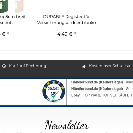
A4 8cm breit
DURABLE Register für
chutz...
Versicherungsordner blanko
A4
 € *
4,49 € *
Kauf auf Rechnung
Kostenloser Schulliste
Newsletter