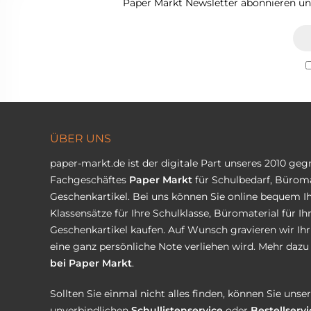
Paper Markt Newsletter abonnieren und
ÜBER UNS
paper-markt.de ist der digitale Part unseres 2010 ge
Fachgeschäftes
Paper Markt
für Schulbedarf, Büroma
Geschenkartikel. Bei uns können Sie online bequem Ih
Klassensätze für Ihre Schulklasse, Büromaterial für I
Geschenkartikel kaufen. Auf Wunsch gravieren wir Ih
eine ganz persönliche Note verliehen wird. Mehr dazu 
bei Paper Markt
.
Sollten Sie einmal nicht alles finden, können Sie uns
unverbindlichen
Schullistenservice
oder
Bestellservi