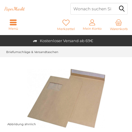
Paper
Markt
Menü
Mein Konto
Merkzettel
Warenkorb
Kostenloser Versand ab 69€
Briefumschläge & Versandtaschen
Abbildung ähnlich