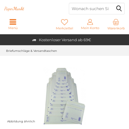
Paper
Markt
Menü
Mein Konto
Merkzettel
Warenkorb
Kostenloser Versand ab 69€
Briefumschläge & Versandtaschen
Abbildung ähnlich