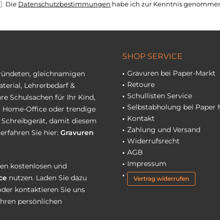
Die
Datenschutzbestimmungen
habe ich zur Kenntnis genomme
SHOP SERVICE
Gravuren bei Paper-Markt
gründeten, gleichnamigen
Retoure
terial, Lehrerbedarf &
Schullisten Service
re Schulsachen für Ihr Kind,
Selbstabholung bei Paper 
hr Home-Office oder trendige
Kontakt
r Schreibgerät, damit diesem
Zahlung und Versand
erfahren Sie hier:
Gravuren
Widerrufsrecht
AGB
Impressum
eren kostenlosen und
ce
nutzen. Laden Sie dazu
Vertrag widerrufen
oder kontaktieren Sie uns
Ihren persönlichen