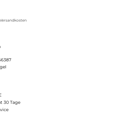
. Versandkosten
n
66387
gel
€
ht 30 Tage
vice