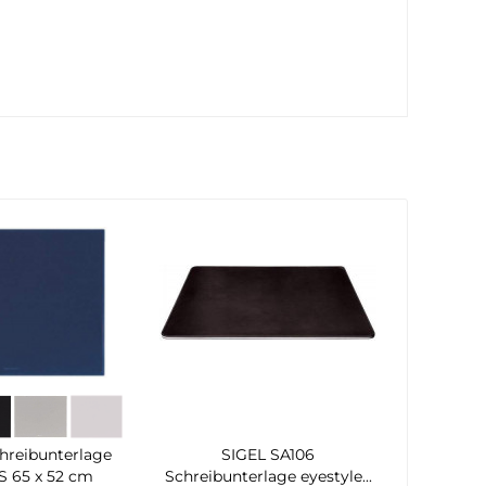
reibunterlage
SIGEL SA106
 65 x 52 cm
Schreibunterlage eyestyle...