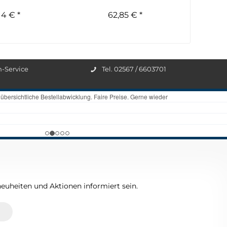
14 € *
62,85 € *
n-Service
Tel. 02567 / 6603701
euheiten und Aktionen informiert sein.