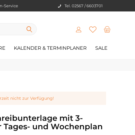
en-Service
Tel. 02567 / 6603701
RE
KALENDER & TERMINPLANER
SALE
erzeit nicht zur Verfügung!
hreibunterlage mit 3-
r Tages- und Wochenplan