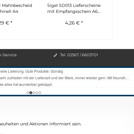
1 Mahnbescheid
Sigel SD013 Lieferscheine
hinell A4
mit Empfangsschein A6...
29 € *
4,26 € *
n-Service
Tel. 02567 / 6603701
euheiten und Aktionen informiert sein.