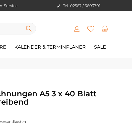
en-Service
Tel. 02567 / 6603701
RE
KALENDER & TERMINPLANER
SALE
chnungen A5 3 x 40 Blatt
reibend
. Versandkosten