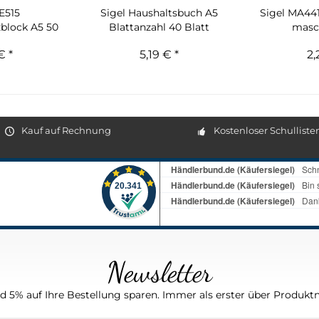
E515
Sigel Haushaltsbuch A5
Sigel MA44
block A5 50
Blattanzahl 40 Blatt
masc
weiß
€ *
5,19 € *
2,
Kauf auf Rechnung
Kostenloser Schulliste
Newsletter
 5% auf Ihre Bestellung sparen. Immer als erster über Produktn