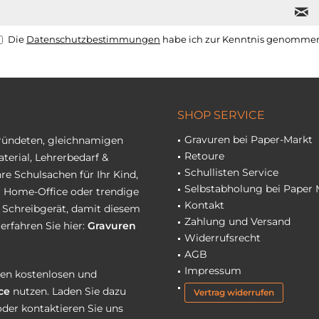
Die
Datenschutzbestimmungen
habe ich zur Kenntnis genomme
SHOP SERVICE
Gravuren bei Paper-Markt
gründeten, gleichnamigen
Retoure
terial, Lehrerbedarf &
Schullisten Service
re Schulsachen für Ihr Kind,
Selbstabholung bei Paper 
hr Home-Office oder trendige
Kontakt
r Schreibgerät, damit diesem
Zahlung und Versand
erfahren Sie hier:
Gravuren
Widerrufsrecht
AGB
Impressum
eren kostenlosen und
ce
nutzen. Laden Sie dazu
Vertrag widerrufen
oder kontaktieren Sie uns